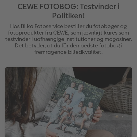
CEWE FOTOBOG: Testvinder i
Fotopanel
Inspiration til bryllup
Politiken!
Velkomstskilt
Hos Bilka Fotoservice bestiller du fotobøger og
fotoprodukter fra CEWE, som jævnligt kåres som
testvinder i uafhængige institutioner og magasiner.
Talcollage
Det betyder, at du får den bedste fotobog i
fremragende billedkvalitet.
Tilbehør