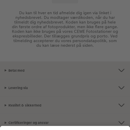
Du kan til hver en tid afmelde dig igen via linket i
nyhedsbrevet. Du modtager værdikoden, når du har
tilmeldt dig nyhedsbrevet. Koden kan bruges på hele
din første ordre af fotoprodukter, men ikke flere gange.
Koden kan ikke bruges på vores CEWE Fotostationer og
ekspresbilleder. Der tillægges grundpris og porto. Ved
tilmelding accepterer du vores persondatapolitik, som
du kan læse nederst på siden.
Betal med
Levering via
Kvalitet & sikkerhed
Certificeringer og ansvar