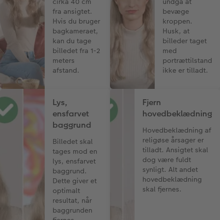
cirka 40 cm
undgå at
fra ansigtet.
bevæge
Hvis du bruger
kroppen.
bagkameraet,
Husk, at
kan du tage
billeder taget
billedet fra 1-2
med
meters
portrættilstand
afstand.
ikke er tilladt.
Lys,
Fjern
ensfarvet
hovedbeklædning
baggrund
Hovedbeklædning af
religøse årsager er
Billedet skal
tilladt. Ansigtet skal
tages mod en
dog være fuldt
lys, ensfarvet
synligt. Alt andet
baggrund.
hovedbeklædning
Dette giver et
skal fjernes.
optimalt
resultat, når
baggrunden