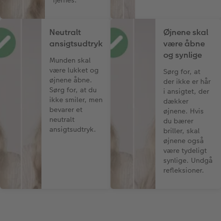
fjernes.
Neutralt
Øjnene skal
ansigtsudtryk
være åbne
og synlige
Munden skal
være lukket og
Sørg for, at
øjnene åbne.
der ikke er hår
Sørg for, at du
i ansigtet, der
ikke smiler, men
dækker
bevarer et
øjnene. Hvis
neutralt
du bærer
ansigtsudtryk.
briller, skal
øjnene også
være tydeligt
synlige. Undgå
refleksioner.