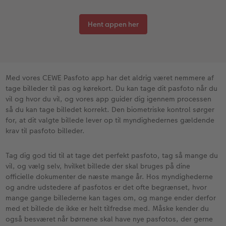
Fotopanel
Inspiration til bryllup
Hent appen her
Velkomstskilt
Talcollage
Med vores CEWE Pasfoto app har det aldrig været nemmere af
Tilbehør
tage billeder til pas og kørekort. Du kan tage dit pasfoto når du
vil og hvor du vil, og vores app guider dig igennem processen
så du kan tage billedet korrekt. Den biometriske kontrol sørger
for, at dit valgte billede lever op til myndighedernes gældende
krav til pasfoto billeder.
Tag dig god tid til at tage det perfekt pasfoto, tag så mange du
vil, og vælg selv, hvilket billede der skal bruges på dine
officielle dokumenter de næste mange år. Hos myndighederne
og andre udstedere af pasfotos er det ofte begrænset, hvor
mange gange billederne kan tages om, og mange ender derfor
med et billede de ikke er helt tilfredse med. Måske kender du
også besværet når børnene skal have nye pasfotos, der gerne