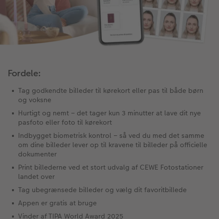
CEWE FOTOBOG Color pop
Forstørrelse på fotopapir
Billede på aluminiumsplade
Tekstiler
Design selv
Valgmuligheder
Panoramaside
Fotosæt
Galleritryk
Skole og kontor
Fotokort
Gaveindpakning
Mindelomme
Fotoklistermærker
Billede på akrylglas
Fotomagneter
Foldekort
Tilbehør
Fordele:
Tag godkendte billeder til kørekort eller pas til både børn
Tilbehør
Tilbehør
Billede på træ
Art prints
Postkort
og voksne
ram
Hurtigt og nemt – det tager kun 3 minutter at lave dit nye
Fotoplakat med kort
Fyld-selv gaveæske
Kort med fotoindstik
Pasfoto
pasfoto eller foto til kørekort
dele
Indbygget biometrisk kontrol – så ved du med det samme
Fotoplakat med plakatliste
Mobilcovers
Bordkort
om dine billeder lever op til kravene til billeder på officielle
dokumenter
Fotocollage
Kæledyr
Menukort
Print billederne ved et stort udvalg af CEWE Fotostationer
landet over
hexxas
Inspiration
Direkte forsendelse
Tag ubegrænsede billeder og vælg dit favoritbillede
Appen er gratis at bruge
Flerdelt vægbillede
CEWE Gavekort
Digitalt festkort
Vinder af TIPA World Award 2025