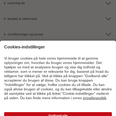
Levering via
Kvalitet & sikkerhed
Certificeringer og ansvar
Kundeservice
Om os
Fotoprodukter
Andre produkter
Kontakt kundeservice:
78 79 78 08
- Man-fre: 09:00-20:00 | Søn: 14:00-