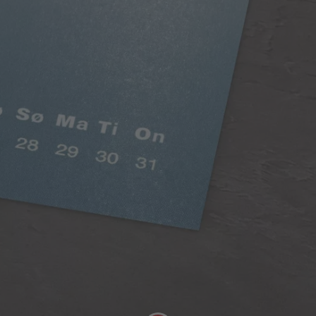
Digitaltryk standard
Intensive farver, silkemat look
En allrounder! Digitaltryk standard er af høj kvalitet
og har en vægt på 250 g/m². Papiret har en flot,
silkemat overflade, og det er muligt at skrive på
papiret med en blyant.