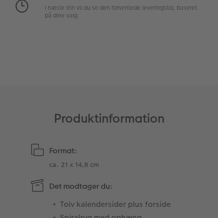
I næste trin vil du se den forventede leveringstid, baseret
Fotopanel
Inspiration til bryllup
på dine valg.
Velkomstskilt
Talcollage
Tilbehør
Produktinformation
Format:
ca. 21 x 14,8 cm
Det modtager du:
Tolv kalendersider plus forside
Spiralryg med ophæng