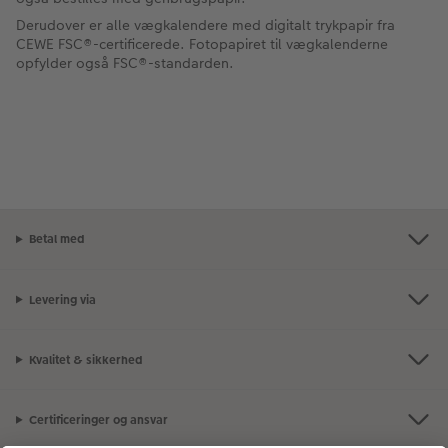
Derudover er alle vægkalendere med digitalt trykpapir fra
CEWE FSC®-certificerede. Fotopapiret til vægkalenderne
opfylder også FSC®-standarden.
Betal med
Levering via
Kvalitet & sikkerhed
Certificeringer og ansvar