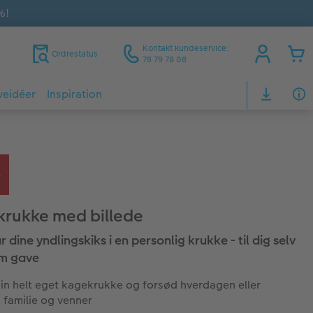
%!
Kontakt kundeservice:
Ordrestatus
78 79 78 08
veidéer
Inspiration
rukke med billede
dine yndlingskiks i en personlig krukke - til dig selv
om gave
in helt eget kagekrukke og forsød hverdagen eller
 familie og venner