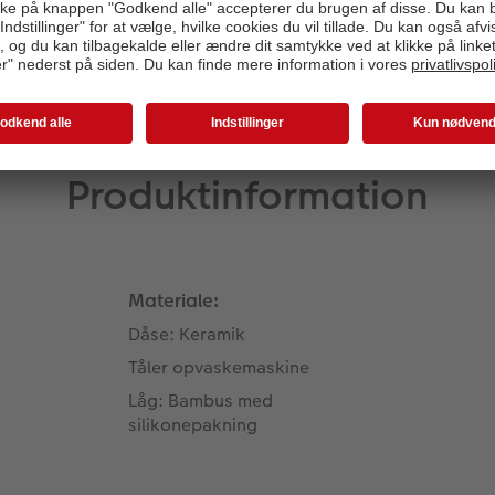
Produktinformation
Materiale:
Dåse: Keramik
Tåler opvaskemaskine
Låg: Bambus med
silikonepakning