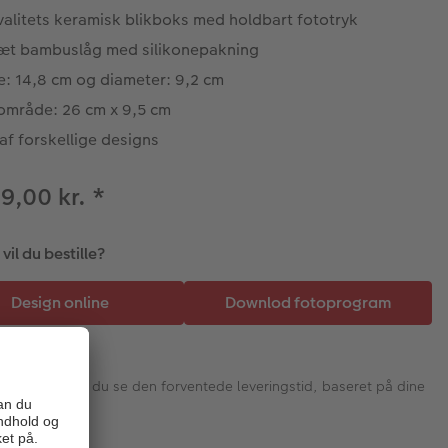
valitets keramisk blikboks med holdbart fototryk
tæt bambuslåg med silikonepakning
e: 14,8 cm og diameter: 9,2 cm
tområde: 26 cm x 9,5 cm
af forskellige designs
39,00 kr.
*
il du bestille?
I næste trin vil du se den forventede leveringstid, baseret på dine
valg.