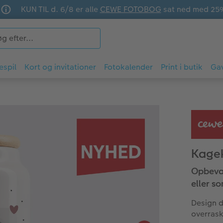
KUN TIL d. 6/8 er alle
CEWE FOTOBOG
sat ned med 25
espil
Kort og invitationer
Fotokalender
Print i butik
Ga
Kagek
Opbevar 
eller s
Design d
overrask