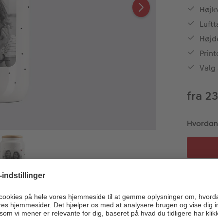
Højk
Luft
Højd
Prin
Valg 
fra 2
Hvordan v