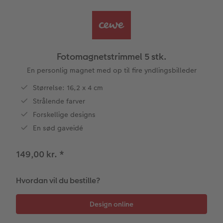
CEWE FOTOBOG Color pop
Forstørrelse på fotopapir
Billede på aluminiumsplade
Tekstiler
Design selv
Valgmuligheder
Panoramaside
Fotosæt
Galleritryk
Skole og kontor
Fotokort
Gaveindpakning
Fotomagnetstrimmel 5 stk.
Mindelomme
Fotoklistermærker
Billede på akrylglas
Foldekort
Tilbehør
Fotomagneter
En personlig magnet med op til fire yndlingsbilleder
Størrelse: 16,2 x 4 cm
Tilbehør
Tilbehør
Billede på træ
Art prints
Postkort
Strålende farver
ram
Forskellige designs
Pasfoto
Fotoplakat med kort
Fyld-selv gaveæske
Kort med fotoindstik
dele
En sød gaveidé
Fotoplakat med plakatliste
Mobilcovers
Bordkort
149,00 kr.
*
Fotocollage
Kæledyr
Menukort
Hvordan vil du bestille?
hexxas
Inspiration
Direkte forsendelse
Flerdelt vægbillede
CEWE Gavekort
Digitalt festkort