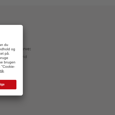
Farve:
Hvid