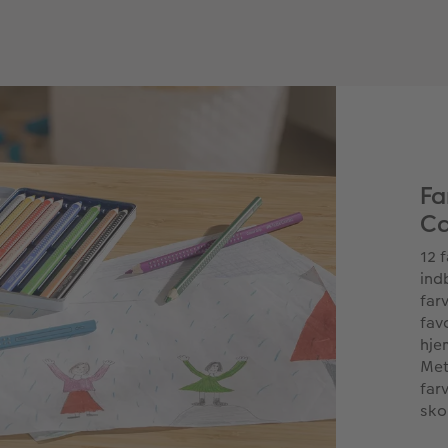
Fa
Ca
12 
ind
far
fav
hje
Met
far
sko