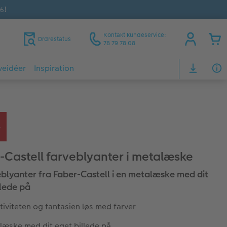
%!
Kontakt kundeservice:
Ordrestatus
78 79 78 08
veidéer
Inspiration
-Castell farveblyanter i metalæske
eblyanter fra Faber-Castell i en metalæske med dit
llede på
ativiteten og fantasien løs med farver
læske med dit eget billede på