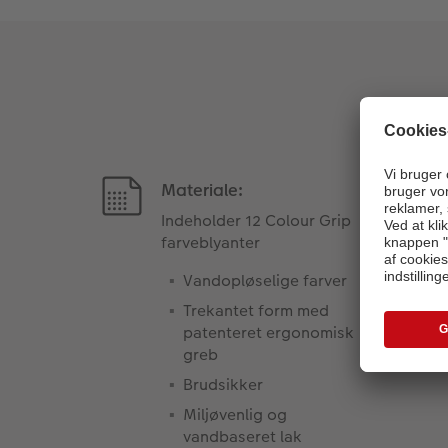
Materiale:
Indeholder 12 Colour Grip
farveblyanter
Vandopløselige farver
Trekantet form med
patenteret ergonomisk
greb
Brudsikker
Miljøvenlig og
vandbaseret lak