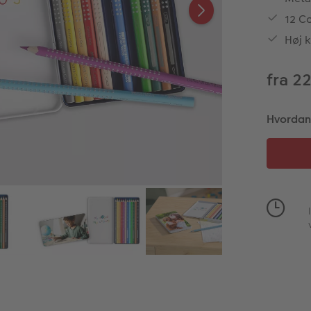
12 C
Høj k
fra 2
Hvordan v