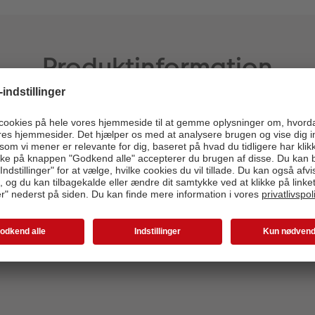
Produktinformation
Trykbar flade:
18,1 x 10 cm