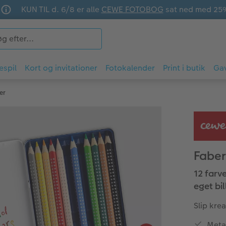
KUN TIL d. 6/8 er alle
CEWE FOTOBOG
sat ned med 25
espil
Kort og invitationer
Fotokalender
Print i butik
Ga
er
Faber
12 farv
eget bi
Slip kre
Meta