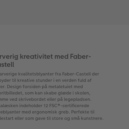
rverig kreativitet med Faber-
stell
farverige kvalitetsblyanter fra Faber-Castell der
byder til kreative stunder i en verden fuld af
ver. Design forsiden på metaletuiet med
oritbilledet, som kan skabe glæde i skolen,
mme ved skrivebordet eller på legepladsen.
alæsken indeholder 12 FSC®-certificerede
veblyanter med ergonomisk greb. Perfekte til
lestart eller som gave til store og små kunstnere.