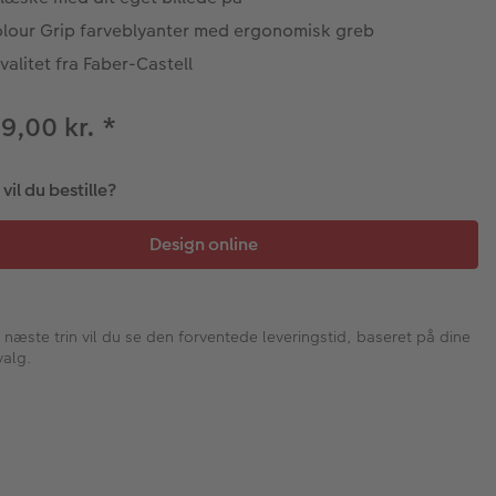
olour Grip farveblyanter med ergonomisk greb
valitet fra Faber-Castell
29,00 kr.
*
il du bestille?
I næste trin vil du se den forventede leveringstid, baseret på dine
valg.