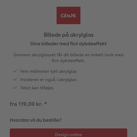
CEWE FOTOBOG Color pop
Forstørrelse på fotopapir
Billede på aluminiumsplade
Tekstiler
Design selv
Valgmuligheder
Panoramaside
Fotosæt
Galleritryk
Fotokort
Gaveindpakning
Skole og kontor
Billede på akrylglas
Mindelomme
Fotoklistermærker
Billede på akrylglas
Fotomagneter
Foldekort
Tilbehør
Dine billeder med flot dybdeeffekt
Gennem akrylglasset får dit billede en enkelt look med
Tilbehør
Tilbehør
Billede på træ
Art prints
Postkort
flot dybdeeffekt.
ram
Fem millimeter tykt akrylglas
Pasfoto
Fotoplakat med kort
Fyld-selv gaveæske
Kort med fotoindstik
dele
Holderen er også i akrylglas
Fotoplakat med plakatliste
Mobilcovers
Bordkort
Tekst kan tilføjes
Fotocollage
Kæledyr
Menukort
fra 119,00 kr.
*
hexxas
Inspiration
Direkte forsendelse
Hvordan vil du bestille?
Flerdelt vægbillede
CEWE Gavekort
Digitalt festkort