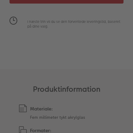
Fotopanel
Inspiration til bryllup
I næste trin vil du se den forventede leveringstid, baseret
Velkomstskilt
på dine valg.
Talcollage
Tilbehør
Produktinformation
Materiale:
Fem millimeter tykt akrylglas
Formater: