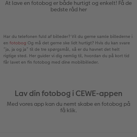
CEWE FOTOBOG Color pop
Forstørrelse på fotopapir
Billede på aluminiumsplade
Tekstiler
Design selv
Valgmuligheder
At lave en fotobog er både hurtigt og enkelt! Få de
bedste råd her
Panoramaside
Fotosæt
Galleritryk
Skole og kontor
Fotokort
Gaveindpakning
Mindelomme
Fotoklistermærker
Billede på akrylglas
Fotomagneter
Foldekort
Tilbehør
Har du telefonen fuld af billeder? Vil du gerne samle billederne i
en
fotobog
Og må det gerne ske lidt hurtigt? Hvis du kan svare
Tilbehør
Tilbehør
Billede på træ
Art prints
Postkort
”ja, ja og ja” til de tre spørgsmål, så er du havnet det helt
ram
rigtige sted. Her guider vi dig nemlig til, hvordan du på kort tid
Pasfoto
Fotoplakat med kort
Fyld-selv gaveæske
Kort med fotoindstik
får lavet en fin fotobog med dine mobilbilleder.
dele
Fotoplakat med plakatliste
Mobilcovers
Bordkort
Fotocollage
Kæledyr
Menukort
Lav din fotobog i CEWE-appen
Med vores app kan du nemt skabe en fotobog på
hexxas
Inspiration
Direkte forsendelse
få klik.
Flerdelt vægbillede
CEWE Gavekort
Digitalt festkort
Fotopanel
Inspiration til bryllup