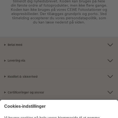
tilmeldt dig nyhedsbrevet. Koden kan bruges på hele
din første ordre af fotoprodukter, men ikke flere gange.
Koden kan ikke bruges på vores CEWE Fotostationer og
ekspresbilleder. Der tillægges grundpris og porto. Ved
tilmelding accepterer du vores persondatapolitik, som
du kan læse nederst på siden.
Betal med
Levering via
Kvalitet & sikkerhed
Certificeringer og ansvar
Kundeservice