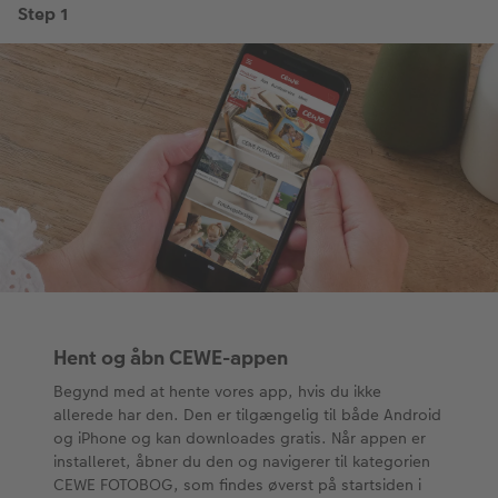
Velkomstskilt
Talcollage
Tilbehør